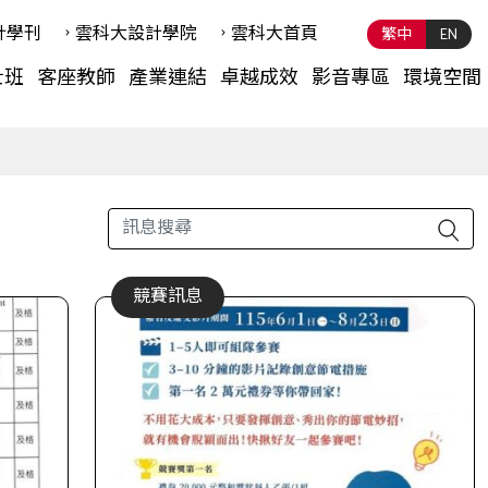
計學刊
雲科⼤設計學院
雲科⼤首頁
繁中
EN
士班
客座教師
產業連結
卓越成效
影音專區
環境空間
競賽訊息