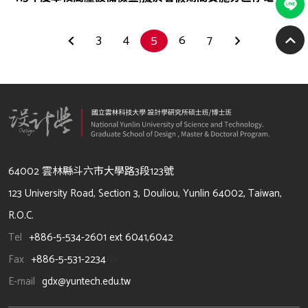
3
4
5
6
7
64002 雲林縣斗六市大學路3段123號
123 University Road, Section 3, Douliou, Yunlin 64002, Taiwan,
R.O.C.
Tel
+886-5-534-2601 ext 6041,6042
Fax
+886-5-531-2234
/li>
E-mail
gdx@yuntech.edu.tw