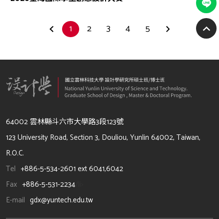
1
2
3
4
5
64002 雲林縣斗六市大學路3段123號
123 University Road, Section 3, Douliou, Yunlin 64002, Taiwan,
R.O.C.
Tel
+886-5-534-2601 ext 6041,6042
Fax
+886-5-531-2234
/li>
E-mail
gdx@yuntech.edu.tw