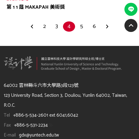
第 1 1 屆 MAKAPAH 美術獎
2
3
4
5
6
64002 雲林縣斗六市大學路3段123號
123 University Road, Section 3, Douliou, Yunlin 64002, Taiwan,
R.O.C.
Tel
+886-5-534-2601 ext 6041,6042
Fax
+886-5-531-2234
/li>
E-mail
gdx@yuntech.edu.tw