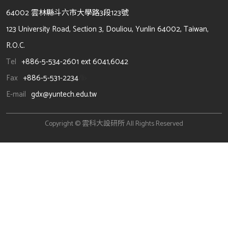
64002 雲林縣斗六市大學路3段123號
123 University Road, Section 3, Douliou, Yunlin 64002, Taiwan,
R.O.C.
Tel
+886-5-534-2601 ext 6041,6042
Fax
+886-5-531-2234
/li>
E-mail
gdx@yuntech.edu.tw
Copyright © 雲科大設研所 All Rights Reserved