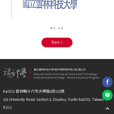
Back +
64002 雲林縣斗六市大學路3段123號
123 University Road, Section 3, Douliou, Yunlin 64002, Taiwan,
R.O.C.