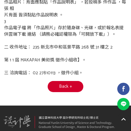
作品相片：背面應黏貼「作品說明表」 ，若投稿多 件作品 ，每
張 相
片背面 皆須黏貼作品說明表 。
3
作品電子檔 將「作品照片」存於隨身碟、光碟，或於報名表提
供雲端下載 連結 （請務必確認權限為「可開放下載」）。
二 收件地址： 235 新北市中和區景平路 268 號 31 樓之 2
第 1 1 屆 MAKAPAH 美術獎 徵件小組收】。
三 洽詢電話： 02 27810113 ，徵件小組。
Back +