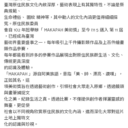
臺灣原住民族文化內斂深厚，藝術表現上有其獨特性，不論是祭
典規範、
生命禮俗、 圖紋 精神等，其中動人的文化內涵更值得細細探
究。原住民族委員
會自 102 年起舉辦「 MAKAPAH 美術獎」至今 (11 5 邁入 第 11 屆
，已經成為臺灣
藝術界重要盛事之一，每年吸引上千件攝影類作品及上百件繪畫
類作品參賽，
每年都能看到許多的參賽作品展現出對原住民族群生活、文化、
傳統更具深度
的認識及體驗。
「MAKAPAH 」源自阿美族語，意指「美、帥、漂亮、讚嘆」，
正如其名，這
項美術獎旨在透過藝術創作，引領社會大眾走入原鄉，透過鏡頭
與畫筆捕捉文
化之美，紀錄生活之真。透過比賽，不僅提供創作者揮灑靈感的
舞臺，更促使
社會以不同視角欣賞原住民族的文化內涵，進而深化大眾對這片
土地上獨特文
化的認識與珍視。