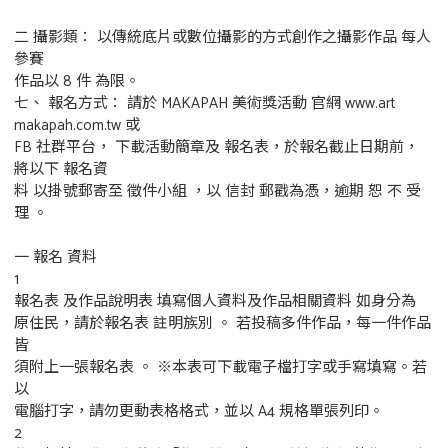
二 攝影類： 以傳統底片或數位攝影的方式創作之攝影作品 每人
參賽
作品以 8 件 為限。
七、 報名方式： 請於 MAKAPAH 美術獎活動 官網 www.art
makapah.com.tw 或
FB 社群平台， 下載活動簡章及 報名表，於報名截止日期前，
將以下 報名資
料 以掛號郵寄至 徵件小組 ，以 信封 郵戳為憑，逾期 恕 不 受
理 。
一 報名 資料
1
報名表 及作品說明表 填寫個人資料及作品相關資料 如身分為
原住民，請於報名表 註明族別 。 若投稿多件作品，每一件作品
皆
須附上一張報名表 。 ※本表可下載電子檔打字或手寫填寫。若
以
電腦打字，請勿更動表格格式，並以 A4 規格單張列印。
2