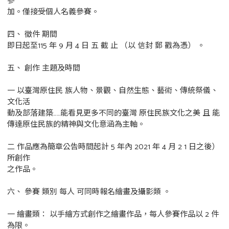
參
加。僅接受個人名義參賽。
四、 徵件 期間
即日起至115 年 9 月 4 日 五 截 止 （以 信封 郵 戳為憑） 。
五、 創作 主題及時間
一 以臺灣原住民 族人物、景觀、自然生態、藝術、傳統祭儀、
文化活
動及部落建築……能看見更多不同的臺灣 原住民族文化之美 且 能
傳達原住民族的精神與文化意涵為主軸。
二 作品應為簡章公告時間起計 5 年內 2021 年 4 月 2 1 日之後）
所創作
之作品。
六、 參賽 類別 每人 可同時報名繪畫及攝影類 。
一 繪畫類： 以手繪方式創作之繪畫作品，每人參賽作品以 2 件
為限。