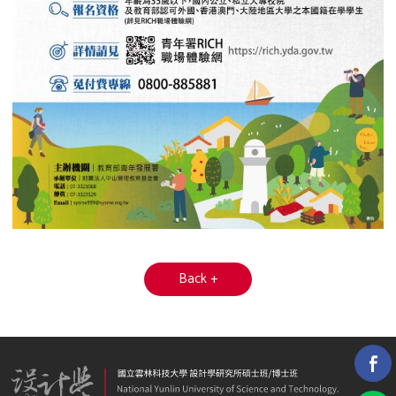
Back +