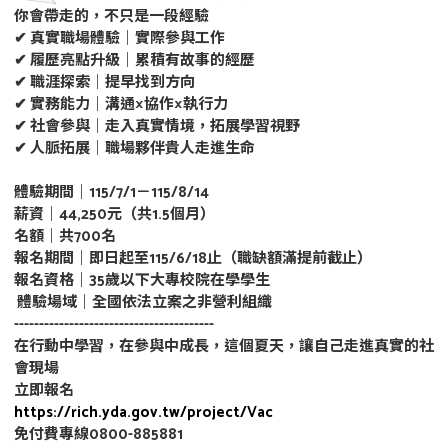
你會帶走的，不只是一段經驗
✔ 真實職場體驗｜實際參與工作
✔ 履歷亮點升級｜累積有故事的經歷
✔ 職涯探索｜提早找到方向
✔ 實務能力｜溝通×協作×執行力
✔ 社會參與｜走入真實情境，拓展學習視野
✔ 人脈拓展｜職場夥伴貴人走進生命
體驗期間｜115/7/1－115/8/14
薪資｜44,250元（共1.5個月）
名額｜共700名
報名期間｜即日起至115/6/18止（職缺額滿提前截止）
報名資格｜35歲以下大專校院在學學生
體驗場域｜全國依法立案之非營利組織
----------------------------------------
在行動中學習，在參與中成長，這個夏天，讓自己走進真實的社
會現場
立即報名
https://rich.yda.gov.tw/project/Vac
免付費專線0800-885881