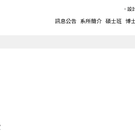
設
訊息公告
系所簡介
碩士班
博
授