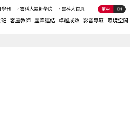
計學刊
雲科⼤設計學院
雲科⼤首頁
繁中
EN
士班
客座教師
產業連結
卓越成效
影音專區
環境空間