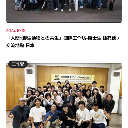
2024.10.18
「人間×野生動物との共生」國際工作坊-碩士生:鍾宛儒 /
交流地點:日本
工作營