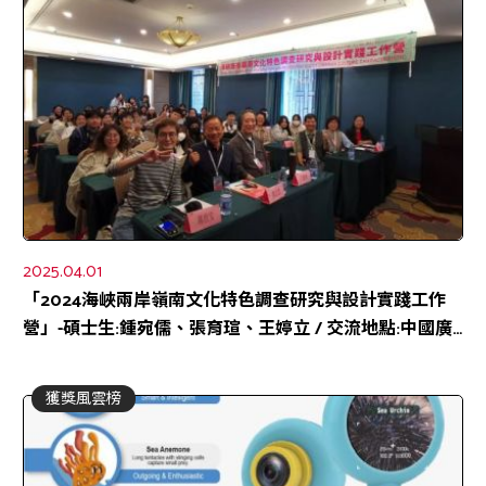
2025.04.01
「2024海峽兩岸嶺南文化特色調查研究與設計實踐工作
營」-碩士生:鍾宛儒、張育瑄、王婷立 / 交流地點:中國廣
州
獲獎風雲榜