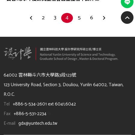
2
3
4
5
6
64002 雲林縣斗六市大學路3段123號
123 University Road, Section 3, Douliou, Yunlin 64002, Taiwan,
R.O.C.
Tel
+886-5-534-2601 ext 6041,6042
Fax
+886-5-531-2234
/li>
E-mail
gdx@yuntech.edu.tw