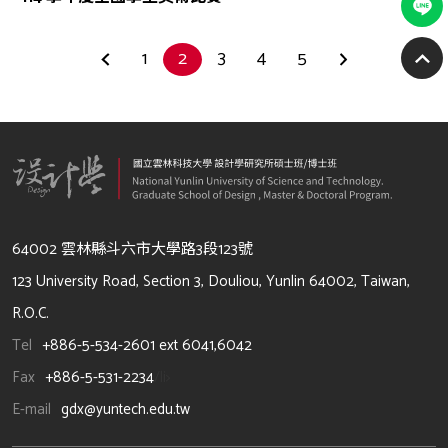
1
2
3
4
5
64002 雲林縣斗六市大學路3段123號
123 University Road, Section 3, Douliou, Yunlin 64002, Taiwan,
R.O.C.
Tel
+886-5-534-2601 ext 6041,6042
Fax
+886-5-531-2234
/li>
E-mail
gdx@yuntech.edu.tw