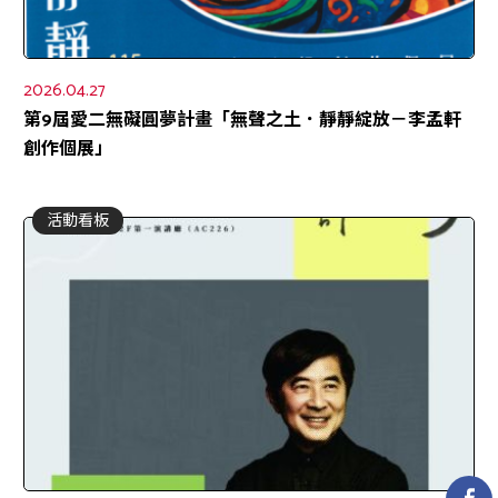
2026.04.27
第9屆愛二無礙圓夢計畫「無聲之土．靜靜綻放－李孟軒
創作個展」
活動看板