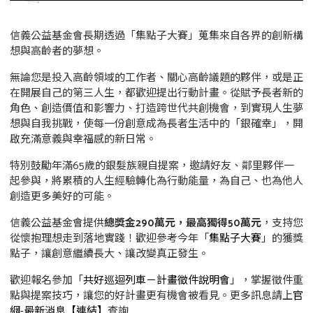
信義公益基金會長期透過「集點子大賽」蒐集來自各界的創新構
想與高齡者的夢想。
無論您是投入高齡領域的工作者、關心高齡議題的夥伴，或是正
在開展自己的第三人生，都歡迎提出行動計畫。從賦予長者新的
角色、創造價值和影響力、打造跨世代共創機會，到實現人生夢
想與自我挑戰，使每一份創意成為長者生活中的「銀確幸」，開
啟充滿意義與幸福感的新日常。
特別鼓勵年滿65歲的銀髮族親自提案，邀請好友、鄰里夥伴一
起參與，將累積的人生經驗轉化為行動能量，為自己、也為他人
創造更多美好的可能。
信義公益基金會提供
總獎金290萬元，最高獨得50萬元
，支持您
從懷抱理想走到落地實踐！歡迎參考今年「
集點子大賽
」的獲獎
點子，讓創意繼續長大、讓改變真正發生。
歡迎報名參加「
共好巡迴列車－計畫徵件說明會
」，掌握徵件重
點與提案技巧，讓您的好計畫更有機會被看見。更多訊息請上
官
網-最新消息【連結】
查詢