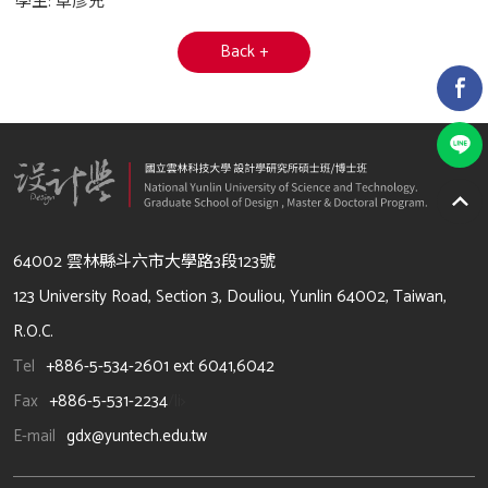
學生: 卓彥充
Back +
64002 雲林縣斗六市大學路3段123號
123 University Road, Section 3, Douliou, Yunlin 64002, Taiwan,
R.O.C.
Tel
+886-5-534-2601 ext 6041,6042
Fax
+886-5-531-2234
/li>
E-mail
gdx@yuntech.edu.tw