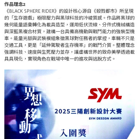
作品理念2
《BLACK SPHERE RIDER》的設計核心源自《殺戮都市》所呈現
的「生存遊戲」極限壓力與黑球科技的冷峻質感。作品將黑球的
幾何能量語彙轉化為載具造型，運用低伏流線、分件式機械構造
與深藍黑複合材質，建構一台具備高機動與戰鬥能力的強裝型機
車。能量光脈與武裝模組象徵黑球對任務者的掌控，車輛不只是
交通工具，更是「延伸駕駛者生存機率」的戰鬥介質。整體理念
強調科技、速度與生死壓力並存，讓虛構世界的致命美學透過載
具具現化，實現角色在戰場中唯一的進攻與逃脫方式。