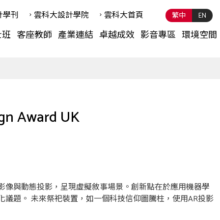
計學刊
雲科⼤設計學院
雲科⼤首頁
繁中
EN
士班
客座教師
產業連結
卓越成效
影音專區
環境空間
n Award UK
態影像與動態投影，呈現虛擬敘事場景。創新點在於應用機器學
化議題。 未來祭祀裝置，如一個科技信仰圖騰柱，使用AR投影