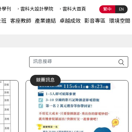
計學刊
雲科⼤設計學院
雲科⼤首頁
繁中
EN
士班
客座教師
產業連結
卓越成效
影音專區
環境空間
競賽訊息