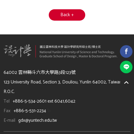
Back +
64002 雲林縣斗六市大學路3段123號
123 University Road, Section 3, Douliou, Yunlin 64002, Taiwan,
R.O.C.
Tel
+886-5-534-2601 ext 6041,6042
Fax
+886-5-531-2234
/li>
E-mail
gdx@yuntech.edu.tw