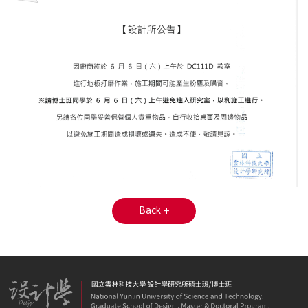
Back +