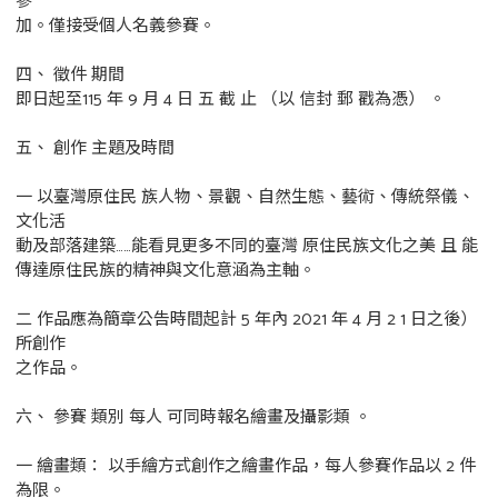
參
加。僅接受個人名義參賽。
四、 徵件 期間
即日起至115 年 9 月 4 日 五 截 止 （以 信封 郵 戳為憑） 。
五、 創作 主題及時間
一 以臺灣原住民 族人物、景觀、自然生態、藝術、傳統祭儀、
文化活
動及部落建築……能看見更多不同的臺灣 原住民族文化之美 且 能
傳達原住民族的精神與文化意涵為主軸。
二 作品應為簡章公告時間起計 5 年內 2021 年 4 月 2 1 日之後）
所創作
之作品。
六、 參賽 類別 每人 可同時報名繪畫及攝影類 。
一 繪畫類： 以手繪方式創作之繪畫作品，每人參賽作品以 2 件
為限。