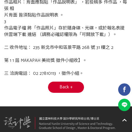
作品相片：背面應黏貼「作品說明表」 ，若投稿多 件作品 ，每
張 相
片背面 皆須黏貼作品說明表 。
3
作品電子檔 將「作品照片」存於隨身碟、光碟，或於報名表提
供雲端下載 連結 （請務必確認權限為「可開放下載」）。
二 收件地址： 235 新北市中和區景平路 268 號 31 樓之 2
第 1 1 屆 MAKAPAH 美術獎 徵件小組收】。
三 洽詢電話： 02 27810113 ，徵件小組。
Back +