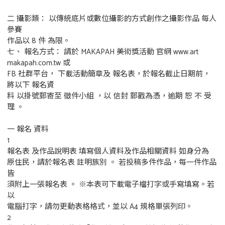
二 攝影類： 以傳統底片或數位攝影的方式創作之攝影作品 每人
參賽
作品以 8 件 為限。
七、 報名方式： 請於 MAKAPAH 美術獎活動 官網 www.art
makapah.com.tw 或
FB 社群平台， 下載活動簡章及 報名表，於報名截止日期前，
將以下 報名資
料 以掛號郵寄至 徵件小組 ，以 信封 郵戳為憑，逾期 恕 不 受
理 。
一 報名 資料
1
報名表 及作品說明表 填寫個人資料及作品相關資料 如身分為
原住民，請於報名表 註明族別 。 若投稿多件作品，每一件作品
皆
須附上一張報名表 。 ※本表可下載電子檔打字或手寫填寫。若
以
電腦打字，請勿更動表格格式，並以 A4 規格單張列印。
2