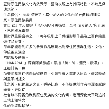
臺灣原住民族文化內斂深厚，藝術表現上有其獨特性，不論是祭
典規範、
生命禮俗、 圖紋 精神等，其中動人的文化內涵更值得細細探
究。原住民族委員
會自 102 年起舉辦「 MAKAPAH 美術獎」至今 (11 5 邁入 第 11 屆
，已經成為臺灣
藝術界重要盛事之一，每年吸引上千件攝影類作品及上百件繪畫
類作品參賽，
每年都能看到許多的參賽作品展現出對原住民族群生活、文化、
傳統更具深度
的認識及體驗。
「MAKAPAH 」源自阿美族語，意指「美、帥、漂亮、讚嘆」，
正如其名，這
項美術獎旨在透過藝術創作，引領社會大眾走入原鄉，透過鏡頭
與畫筆捕捉文
化之美，紀錄生活之真。透過比賽，不僅提供創作者揮灑靈感的
舞臺，更促使
社會以不同視角欣賞原住民族的文化內涵，進而深化大眾對這片
土地上獨特文
化的認識與珍視。