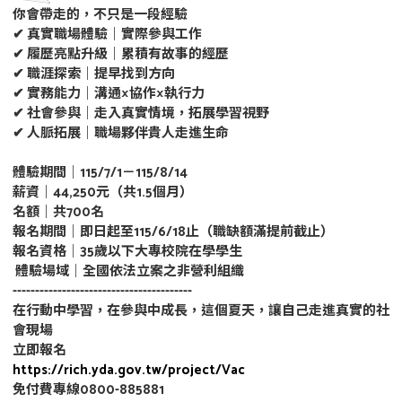
你會帶走的，不只是一段經驗
✔ 真實職場體驗｜實際參與工作
✔ 履歷亮點升級｜累積有故事的經歷
✔ 職涯探索｜提早找到方向
✔ 實務能力｜溝通×協作×執行力
✔ 社會參與｜走入真實情境，拓展學習視野
✔ 人脈拓展｜職場夥伴貴人走進生命
體驗期間｜115/7/1－115/8/14
薪資｜44,250元（共1.5個月）
名額｜共700名
報名期間｜即日起至115/6/18止（職缺額滿提前截止）
報名資格｜35歲以下大專校院在學學生
體驗場域｜全國依法立案之非營利組織
----------------------------------------
在行動中學習，在參與中成長，這個夏天，讓自己走進真實的社
會現場
立即報名
https://rich.yda.gov.tw/project/Vac
免付費專線0800-885881