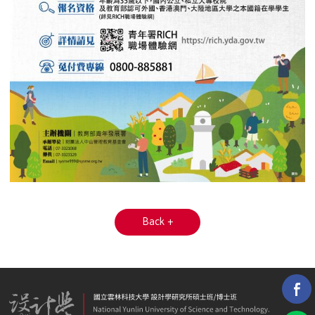
Back +