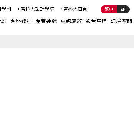
計學刊
雲科⼤設計學院
雲科⼤首頁
繁中
EN
士班
客座教師
產業連結
卓越成效
影音專區
環境空間