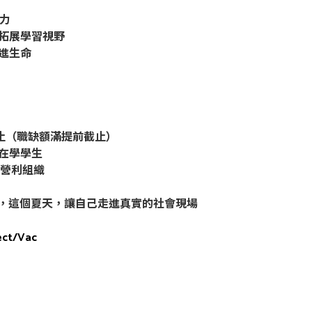
行力
，拓展學習視野
進生命
）
18止（職缺額滿提前截止）
院在學學生
營利組織
，這個夏天，讓自己走進真實的社會現場
ect/Vac