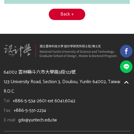
Back +
64002 雲林縣斗六市大學路3段123號
123 University Road, Section 3, Douliou, Yunlin 64002, Taiwan,
R.O.C.
Tel
+886-5-534-2601 ext 6041,6042
Fax
+886-5-531-2234
/li>
E-mail
gdx@yuntech.edu.tw