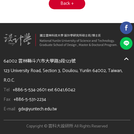
Back +
64002 雲林縣斗六市大學路3段123號
123 University Road, Section 3, Douliou, Yunlin 64002, Taiwan,
R.O.C.
Tel
+886-5-534-2601 ext 6041,6042
Fax
+886-5-531-2234
/li>
E-mail
gdx@yuntech.edu.tw
Copyright © 雲科大設研所 All Rights Reserved