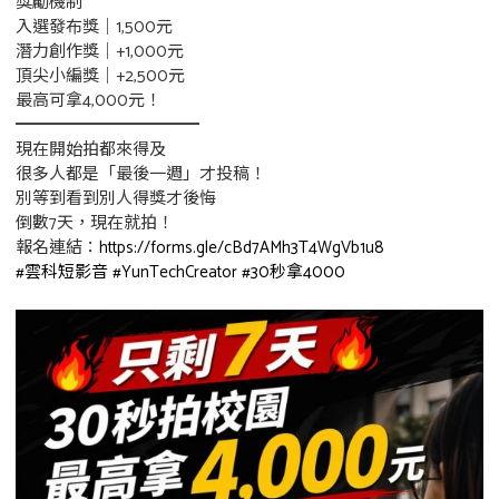
獎勵機制
入選發布獎｜1,500元
潛力創作獎｜+1,000元
頂尖小編獎｜+2,500元
最高可拿4,000元！
━━━━━━━━━━━
現在開始拍都來得及
很多人都是「最後一週」才投稿！
別等到看到別人得獎才後悔
倒數7天，現在就拍！
報名連結：
https://forms.gle/cBd7AMh3T4WgVb1u8
#雲科短影音
#YunTechCreator
#30秒拿4000