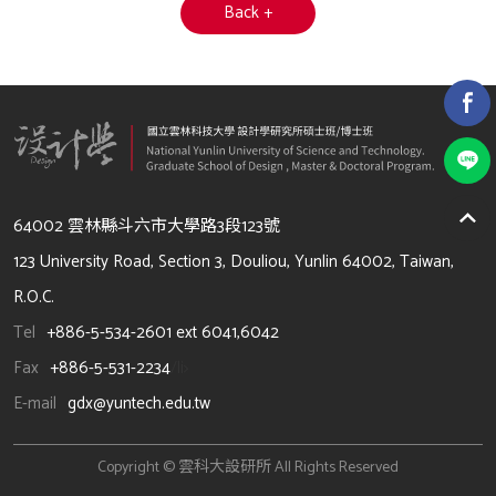
Back +
64002 雲林縣斗六市大學路3段123號
123 University Road, Section 3, Douliou, Yunlin 64002, Taiwan,
R.O.C.
Tel
+886-5-534-2601 ext 6041,6042
Fax
+886-5-531-2234
/li>
E-mail
gdx@yuntech.edu.tw
Copyright © 雲科大設研所 All Rights Reserved