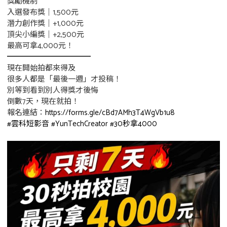
獎勵機制
入選發布獎｜1,500元
潛力創作獎｜+1,000元
頂尖小編獎｜+2,500元
最高可拿4,000元！
━━━━━━━━━━━
現在開始拍都來得及
很多人都是「最後一週」才投稿！
別等到看到別人得獎才後悔
倒數7天，現在就拍！
報名連結：
https://forms.gle/cBd7AMh3T4WgVb1u8
#雲科短影音
#YunTechCreator
#30秒拿4000