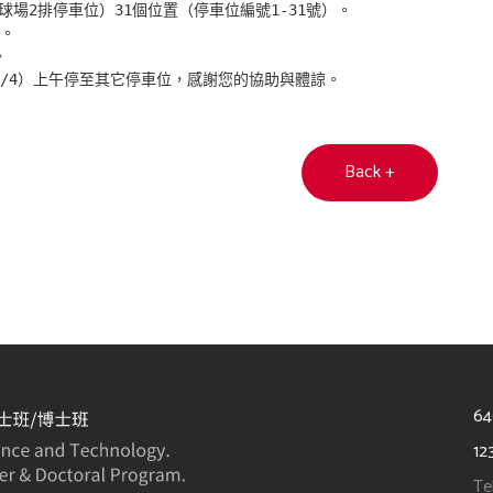
場2排停車位）31個位置（停車位編號1-31號）。

。



2/4）上午停至其它停車位，感謝您的協助與體諒。
Back +
6
12
Te