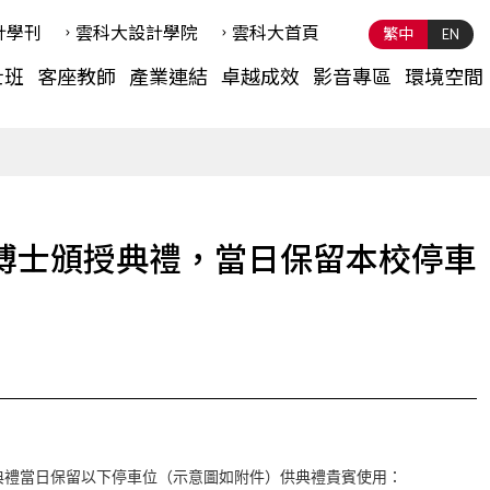
計學刊
雲科⼤設計學院
雲科⼤首頁
繁中
EN
士班
客座教師
產業連結
卓越成效
影音專區
環境空間
譽博士頒授典禮，當日保留本校停車
典禮當日保留以下停車位（示意圖如附件）供典禮貴賓使用：
