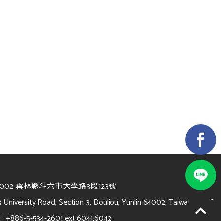
4002 雲林縣斗六市大學路3段123號
3 University Road, Section 3, Douliou, Yunlin 64002, Taiwan, R.O.C.
l
+886-5-534-2601 ext 6041,6042