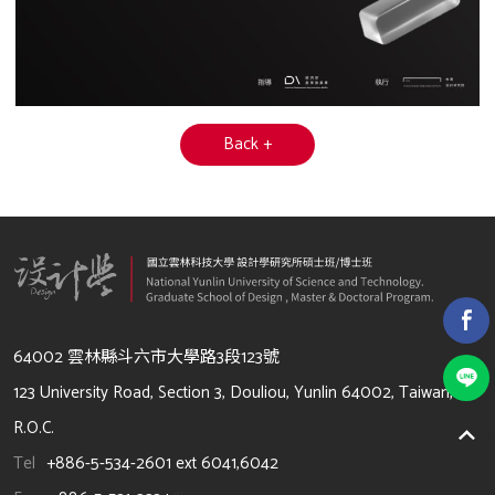
Back +
64002 雲林縣斗六市大學路3段123號
123 University Road, Section 3, Douliou, Yunlin 64002, Taiwan,
R.O.C.
Tel
+886-5-534-2601 ext 6041,6042