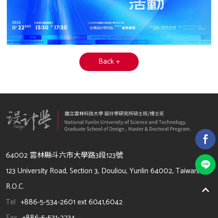
Back +
64002 雲林縣斗六市大學路3段123號
123 University Road, Section 3, Douliou, Yunlin 64002, Taiwan,
R.O.C.
Tel
+886-5-534-2601 ext 6041,6042
Fax
+886-5-531-2234
/li>