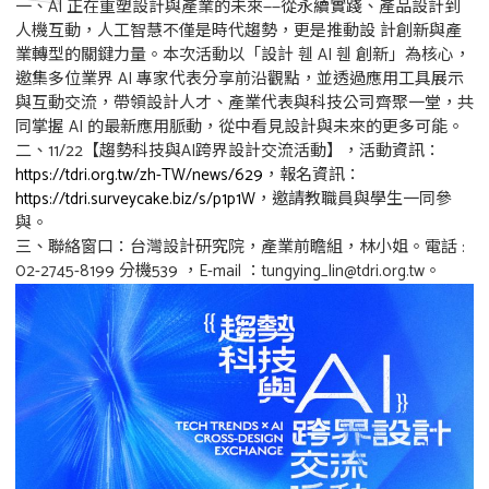
一、AI 正在重塑設計與產業的未來——從永續實踐、產品設計到
人機互動，人工智慧不僅是時代趨勢，更是推動設 計創新與產
業轉型的關鍵力量。本次活動以「設計 휀 AI 휀 創新」為核心，
邀集多位業界 AI 專家代表分享前沿觀點，並透過應用工具展示
與互動交流，帶領設計人才、產業代表與科技公司齊聚一堂，共
同掌握 AI 的最新應用脈動，從中看見設計與未來的更多可能。
二、11/22【趨勢科技與AI跨界設計交流活動】，活動資訊：
https://tdri.org.tw/zh-TW/news/629
，報名資訊：
https://tdri.surveycake.biz/s/p1p1W
，邀請教職員與學生一同參
與。
三、聯絡窗口：台灣設計研究院，產業前瞻組，林小姐。電話 :
02-2745-8199 分機539 ，E-mail ：tungying_lin@tdri.org.tw。