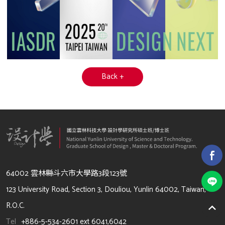
Back +
64002 雲林縣斗六市大學路3段123號
123 University Road, Section 3, Douliou, Yunlin 64002, Taiwan,
R.O.C.
Tel
+886-5-534-2601 ext 6041,6042