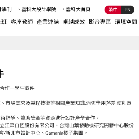
計學刊
雲科⼤設計學院
雲科⼤首頁
繁中
EN
士班
客座教師
產業連結
卓越成效
影音專區
環境空間
件
計產學合作一學生徵件」
、市場需求及製程技術等相關產業知識,消弭學用落差,使創意
技術指導、贊助獎金等資源進行設計產學合作。
日立江森自控股份有限公司、台灣山葉發動機研究開發中心股份
北市設計中心、Gamania橘子集團。