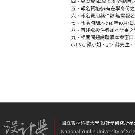
四、總獎金144萬(詳細各題
五、報名資格:擁有在學身份之
六、報名費用與件數:無需報
七、報名時間:本(114)年10月
八、旨述欲投件參加本計畫之學
九、相關問題請聯繫本案窗口,連絡電話
ext.673 梁小姐、304 薛先生