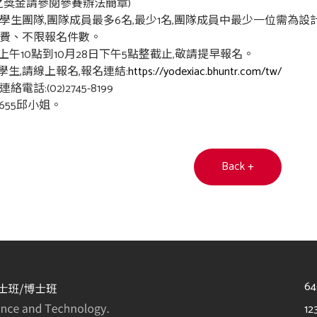
目之獎金請參閱參賽辦法簡章)
學生團隊,團隊成員最多6名,最少1名,團隊成員中最少一位需為
名費、不限報名件數。
1日上午10點到10月28日下午5點整截止,敬請提早報名。
生,請線上報名,報名連結:
https://yodexiac.bhuntr.com/tw/
:(02)2745-8199
、655邱小姐。
Back +
6
12