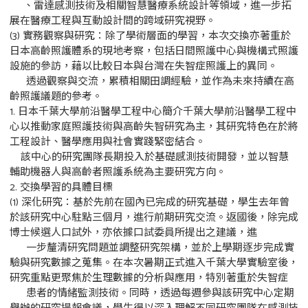
、雷達感測技術及相關智慧醫療系統設計等領域，進一步拓
展在醫療工程與互動設計間的跨域研究視野。
(3) 實務觀察與研究：除了學術層面的學習，本次交換亦著重於
日本高齡照護體系的現地考察，包括日間照護中心與機構式照護
設施的參訪，藉以比較日本與台灣在失智症照護上的異同。
透過觀察與交流，累積相關田調經驗，並作為未來持續在高
齡照護議題的參考。
1. 日本千葉大學前沿醫學工程中心簡介千葉大學前沿醫學工程中
心以推動家庭照護技術與高齡失智研究為主，其研究特色在於將
工程設計、醫學應用與社會實踐緊密結合。
該中心的研究團隊長期投入於基礎感測技術開發，並以智慧
輔助機器人與高齡者照護系統為主要研究方向。
2. 交換學習的具體目標
(1) 深化研究：基於先前在國內已完成的研究基礎，學生去年曾
於該研究中心駐點三個月，進行前期研究交流。返國後，除完成
博士候選人口試外，亦依據口試委員所提出之建議，進
一步釐清研究問題並調整研究架構，並於上學期逐步完成實
驗與研究數據之蒐集。在本次暑期正式進入千葉大學實驗室後，
研究重點更聚焦於生理數據的分析與應用，特別著重於失智症
患者的情緒監測技術。同時，透過每週參與該研究中心定期