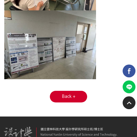
Back +