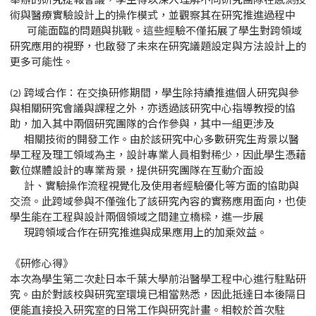
舉辦的研究提報會議，學生得以深入理解不同研究團隊在感測技
術與醫療實驗設計上的操作模式，並觀察其在研究推進過程中
可能面臨的問題與挑戰。這些經驗不僅拓展了學生對跨領域
研究應用的視野，也啟發了未來在研究議題設定與方法設計上的
更多可能性。
(2) 跨域合作：在交換研修期間，學生除持續推進個人研究與參
與相關研究會議與課程之外，亦透過該研究中心指導教授的協
助，加入其中兩個研究團隊的合作參與，其中一組更涉及
相關技術的開發工作。由於該研究中心多數研究生背景以醫
學工程及理工領域為主，設計專業人員相對稀少，因此學生憑藉
數位媒體設計的專業背景，提供研究團隊在互動介面設
計、實驗操作流程視覺化及使用者經驗優化等方面的協助與
交流。此跨域參與不僅強化了該研究內容的實務應用面向，也使
學生能在工程與設計兩個領域之間建立橋樑，進一步展
現跨領域合作在研究推進與成果應用上的加乘效益。
《研修心得》
本次為學生第二次赴日本千葉大學前沿醫學工程中心進行駐點研
究。由於對該校與研究室環境已相當熟悉，因此抵達日本後隔日
便能直接投入研究室的日常工作與研究計畫。相較於首次駐