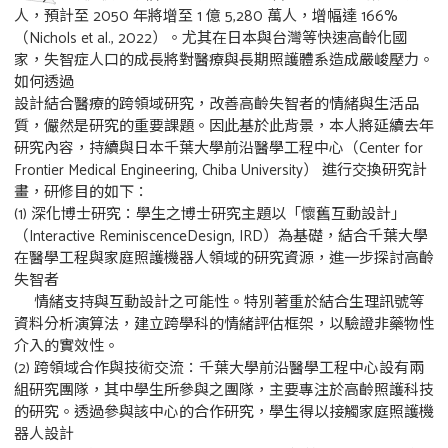
人，預計至 2050 年將增至 1 億 5,280 萬人，增幅達 166%
（Nichols et al., 2022）。尤其在日本與台灣等快速高齡化國
家，失智症人口的成長將對醫療與長期照護體系造成嚴峻壓力。
如何透過
設計結合醫療的跨領域研究，改善高齡失智者的情緒與生活品
質，儼然是研究的重要課題。因此基於此背景，本人將延續去年
研究內容，持續與日本千葉大學前沿醫學工程中心（Center for
Frontier Medical Engineering, Chiba University） 進行交換研究計
畫，研修目的如下：
(1) 深化博士研究：學生之博士研究主題以「懷舊互動設計」
（Interactive ReminiscenceDesign, IRD）為基礎，結合千葉大學
在醫學工程與家庭照護機器人領域的研究資源，進一步探討高齡
失智者
情緒支持與互動設計之可能性。特別著重於結合生理訊號等
資料分析演算法，建立跨學科的情緒評估框架，以驗證非藥物性
介入的實效性。
(2) 跨領域合作與技術交流：千葉大學前沿醫學工程中心設有兩
組研究團隊，其中學生所參與之團隊，主要專注於高齡照護科技
的研究。透過參與該中心的合作研究，學生得以接觸家庭照護機
器人設計