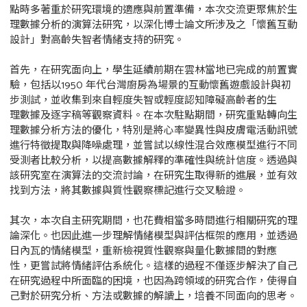
點時多著重於研究環境的適應與前置準備，本次交流更聚焦於生
理數據分析的演算法研究，以深化博士論文所涉及之「懷舊互動
設計」對高齡失智者情緒支持的研究。
首先，在研究面向上，學生延續前期在雲林當地已完成的前置實
驗，包括以1950 年代台灣廚房為場景的互動懷舊遊戲設計與初
步測試，並收集到來自輕度失智或輕度認知障礙高齡者的生
理數據及逐字稿等觀察資料。在本次駐點期間，研究重點轉向生
理數據分析方法的優化，特別是將心率變異性與皮膚電活動訊號
進行特徵提取與降噪處理，並嘗試以線性混合效應模型進行不同
受測者比較分析，以提高數據解釋的準確性與統計信度。透過與
該研究室在演算法的交流討論，在研究生取得新的進展，並有效
找到方法，將其數據與質性觀察標記進行交叉驗證。
其次，本次自主研究期間，也花費相當多時間進行相關研究的理
論深化。也因此進一步理解情緒模型與評估框架的應用，並透過
日內瓦的情緒模型，重新檢視質性觀察與量化數據間的對應
性，更嘗試將情緒評估系統化。這樣的過程不僅逐步解決了自己
在研究過程中所面臨的困境，也因為跨領域的研究合作，使得自
己對於研究分析、方法或數據的解讀上，培養不同面向的思考。