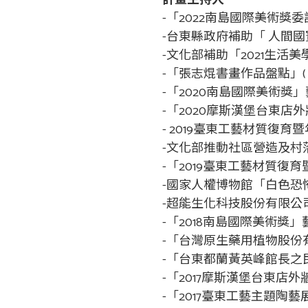
計畫主持人
-「2022南島國際美術獎委託
-台東縣政府補助「 人間國寶：
-文化部補助「2021生活美
-「張志焜書畫作品盤點」( 2
-「2020南島國際美術獎」
-「2020摩斯漢堡台東店外牆
- 2019臺東工藝材質復育暨
-文化部推動社區營造及村
-「2019臺東工藝材質復育暨
-國家人權博物館「白色恐怖
-超能生化科技股份有限公司
-「2018南島國際美術獎」
-「台灣原生藥用植物股份有
-「台東都蘭黃英峰館長之民宿
-「2017摩斯漢堡台東店外牆彩
-「2017臺東工藝主題陶藝展」