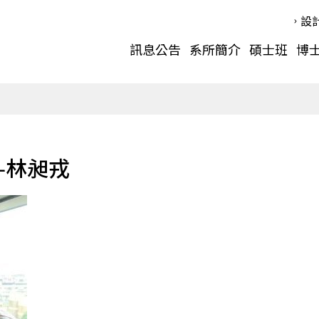
設
訊息公告
系所簡介
碩士班
博
-林昶戎