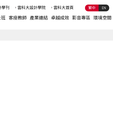
計學刊
雲科⼤設計學院
雲科⼤首頁
繁中
EN
士班
客座教師
產業連結
卓越成效
影音專區
環境空間