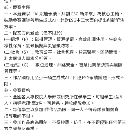
性。
貳、競賽主題
一、本競賽以「AI 賦能永續・共創 ESG 新未來」為核心主軸，
鼓勵參賽團隊善用生成式AI，針對ESG中三大面向提出創新解決
方案。
二、提案方向涵蓋（但不限於）：
(一)環境（E）：碳排管理、資源循環、高效能源使用、生態多
樣性保育、氣候模擬與災害預防等。
(二)社會（S）：教育公平、社會包容、智慧醫療、弱勢關懷、
利害關係人需求分析等。
(三)治理（G）：數位治理、網路安全、智慧化商業決策與風險
管理等。
三、作品須應用至少一項生成式AI，回應ESG永續議題，形式不
限。
參、參賽資格
一、全國各大專校院大學部或研究所在學學生，每組學生2至6
人，指導老師1至2名，可跨系、跨校組隊參加。
二、每位學生以參加1件作品為限，同一人不得跨隊參加競賽，
指導老師不限。
三、參加作品應為原創，不得抄襲、仿作，亦不得侵犯任何第三
方之智慧財產權。