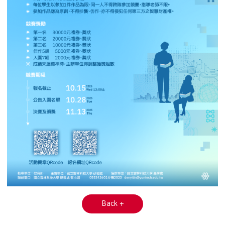
Back +