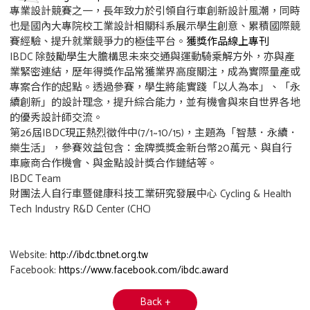
專業設計競賽之一，長年致力於引領自行車創新設計風潮，同時
也是國內大專院校工業設計相關科系展示學生創意、累積國際競
賽經驗、提升就業競爭力的極佳平台。
獲獎作品線上專刊
IBDC 除鼓勵學生大膽構思未來交通與運動騎乘解方外，亦與產
業緊密連結，歷年得獎作品常獲業界高度關注，成為實際量產或
專案合作的起點。透過參賽，學生將能實踐「以人為本」、「永
續創新」的設計理念，提升綜合能力，並有機會與來自世界各地
的優秀設計師交流。
第26屆IBDC現正熱烈徵件中(7/1~10/15)，主題為「智慧．永續．
樂生活」，參賽效益包含：金牌獎獎金新台幣20萬元、與自行
車廠商合作機會、與金點設計獎合作鏈結等。
IBDC Team
財團法人自行車暨健康科技工業研究發展中心 Cycling & Health
Tech Industry R&D Center (CHC)
Website:
http://ibdc.tbnet.org.tw
Facebook:
https://www.facebook.com/ibdc.award
Back +