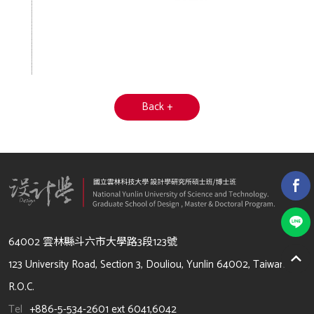
Back +
64002 雲林縣斗六市大學路3段123號
123 University Road, Section 3, Douliou, Yunlin 64002, Taiwan,
R.O.C.
Tel
+886-5-534-2601 ext 6041,6042