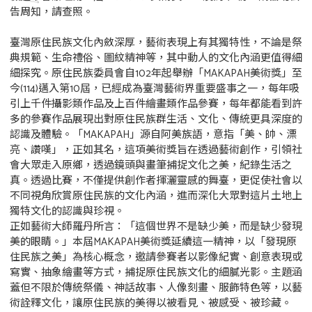
告周知，請查照。
臺灣原住民族文化內斂深厚，藝術表現上有其獨特性，不論是祭
典規範、生命禮俗、圖紋精神等，其中動人的文化內涵更值得細
細探究。原住民族委員會自102年起舉辦「MAKAPAH美術獎」至
今(114)邁入第10屆，已經成為臺灣藝術界重要盛事之一，每年吸
引上千件攝影類作品及上百件繪畫類作品參賽，每年都能看到許
多的參賽作品展現出對原住民族群生活、文化、傳統更具深度的
認識及體驗。「MAKAPAH」源自阿美族語，意指「美、帥、漂
亮、讚嘆」，正如其名，這項美術獎旨在透過藝術創作，引領社
會大眾走入原鄉，透過鏡頭與畫筆捕捉文化之美，紀錄生活之
真。透過比賽，不僅提供創作者揮灑靈感的舞臺，更促使社會以
不同視角欣賞原住民族的文化內涵，進而深化大眾對這片土地上
獨特文化的認識與珍視。
正如藝術大師羅丹所言：「這個世界不是缺少美，而是缺少發現
美的眼睛。」本屆MAKAPAH美術獎延續這一精神，以「發現原
住民族之美」為核心概念，邀請參賽者以影像紀實、創意表現或
寫實、抽象繪畫等方式，捕捉原住民族文化的細膩光影。主題涵
蓋但不限於傳統祭儀、神話故事、人像刻畫、服飾特色等，以藝
術詮釋文化，讓原住民族的美得以被看見、被感受、被珍藏。