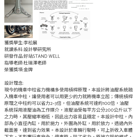
獲獎學生:李松展
就讀系科:設計學研究所
研發作品:好站STAND WELL
指導老師:杜瑞澤老師
榮獲獎項:金牌
設計理念:
現今的機車中柱省力機構多使用槓桿原理，本設計將油壓系統融
入機車中柱，讓使用者可以用更少的力就將機車立起；傳統槓桿
原理之中柱約可以省力2~3倍，但油壓系統可達約100倍，油壓
系統採用液壓油為工作媒介，液壓油受每平方公分200公斤以下
之力時，其壓縮率極低，因此出力容易且穩定。本設計中柱，內
部為小直徑內缸，用於施力，外圍為外缸，用於放力，透過內外
截面差，達到省力效果。本設計於車輛行駛時，可上折收入車體