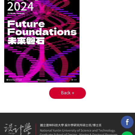
Back +