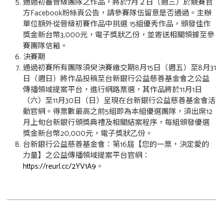
通過初審晉級團隊之作品，將於7月２日（週三）於競賽官
方Facebook粉絲頁公告，請參賽隊伍留意是否通過。主辦
單位額外從晉級初賽作品中挑選 15組優秀作品，頒發佳作
獎金新台幣3,000元，電子獎狀乙份，並寄送相關領據至參
賽團隊信箱。
決賽期
通過初賽所有團隊須臾決賽繳交期8月15日（週五）至8月31
日（週日）將作品投稿至台新銀行公益慈善基金會之公益
傳播領域提案平台，進行網路票選，其作品將於11月1日
（六）至11月30日（日）呈現在台新銀行公益慈善基金會活
動官網。得票數最高之前5組即為本組優選團隊，須出席12
月上旬台新銀行頒獎典禮及相關結案程序，每組頒發優選
獎金新台幣20,000元，電子獎狀乙份。
台新銀行公益慈善基金會：第16屆【您的一票，決定愛的
力量】之公益傳播領域提案平台官網：
https://reurl.cc/2YV1A9
。