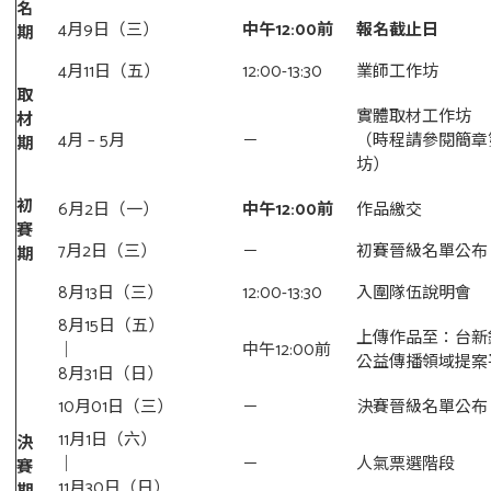
名
4月9日（三）
中午12:00前
報名截止日
期
4月11日（五）
12:00-13:30
業師工作坊
取
實體取材工作坊
材
4月 – 5月
－
（時程請參閱簡章
期
坊）
初
6月2日（一）
中午12:00前
作品繳交
賽
7月2日（三）
－
初賽晉級名單公布
期
8月13日（三）
12:00-13:30
入圍隊伍說明會
8月15日（五）
上傳作品至：台新
｜
中午12:00前
公益傳播領域提案
8月31日（日）
10月01日（三）
－
決賽晉級名單公布
11月1日（六）
決
｜
－
人氣票選階段
賽
11月30日（日）