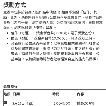
獎勵方式
主辦單位將於初賽入選作品中挑選 15 組團隊頒發「佳作」獎
勵。此外，決賽將與台新銀行公益慈善基金會合作，參賽作品將
參與【您的一票，決定愛的力量】公益傳播網路票選，票數最高
前的 5 組團隊頒發「優選」獎勵。
佳作（15組）： 獎金新台幣3,000元，電子獎狀乙份。
優選（5組）：獎金新台幣20,000元，電子獎狀乙份。
台新銀行公益慈善基金會：以專職機構來長期執行社會公
益及規畫慈善計劃，秉持「取之於社會、用之於社會」的
理念，延續對台灣之關懷，長期規劃及執行社會慈善、公
益事務，以持續協助弱勢者建構經濟自立的能力為目標。
競賽時程
階段
日期
時間
內容
報
3月27日（四）
12:00-13:00
競賽說明會