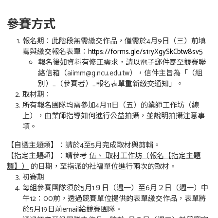
參賽方式
報名期：此階段無需繳交作品，僅需於4月9日（三）前填
寫與繳交報名表單：
https://forms.gle/s1ryXgySkCbtw8sv5
報名後如資料有修正需求，請以電子郵件寄至競賽聯
絡信箱（aiimm@g.ncu.edu.tw），信件主旨為「（組
別）_（參賽者）_報名表單重新繳交通知」。
取材期：
所有報名團隊均需參加4月11日（五）的業師工作坊（線
上），由業師指導如何進行公益拍攝，並說明拍攝注意事
項。
【自選主題類】：請於4至5月完成取材與剪輯。
【指定主題類】：請參考
伍、 取材工作坊（報名【指定主題
類】）
的日期，至指派的社福單位進行兩次的取材。
初賽期
每組參賽團隊須於5月1９日（週一）至6月２日（週一）中
午12：00前，透過競賽單位提供的表單繳交作品，表單將
於5月19日前email給競賽團隊。