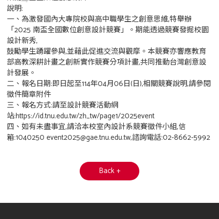
說明:
一、為激發國內大專院校與高中職學生之創意思維,特舉辦
「2025 南盃全國數位創意設計競賽」。期能透過競賽發掘校園
設計新秀,
鼓勵學生踴躍參與,並藉此促進交流與觀摩。本競賽亦響應教育
部高教深耕計畫之創新實作競賽分項計畫,共同推動台灣創意設
計發展。
二、報名日期:即日起至114年04月06日(日),相關競賽說明,請參閱
徵件簡章附件
三、報名方式:請至設計競賽活動網
站:https://id.tnu.edu.tw/zh_tw/page1/2025event
四、如有未盡事宜,請洽本校室內設計系競賽徵件小組,信
箱:1040250 event2025@gae.tnu.edu.tw,諮詢電話:02-8662-5992
Back +