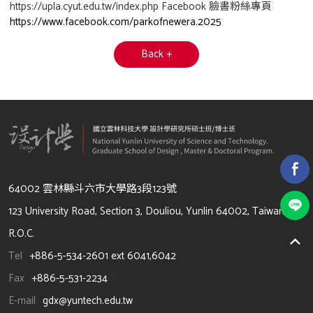
https://upla.cyut.edu.tw/index.php Facebook 臉書粉絲專頁
https://www.facebook.com/parkofnewera.2025
Back +
64002 雲林縣斗六市大學路3段123號
123 University Road, Section 3, Douliou, Yunlin 64002, Taiwan,
R.O.C.
Tel
+886-5-534-2601 ext 6041,6042
Fax
+886-5-531-2234
/li>
E-mail
gdx@yuntech.edu.tw