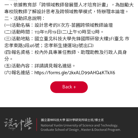
一、依據教育部「跨領域教師發展暨人才培育計畫」，為鼓勵大
專校院教師了解設計思考及跨領域教學模式，特辦理本論壇。
二、活動訊息說明：
(一)活動名稱：設計思考的X次方-苗圃跨領域教師論壇
(二)活動時間：113年11月19日(二)上午10時至12時。
(三)活動地點：國立臺北科技大學先鋒國際研發大樓3F(臺北 市
忠孝東路3段46號；忠孝新生捷運站3號出口)
(四)報名資格：校內外具專兼任教師、助理助教及行政人員身
分。
(五)活動內容：詳請請見報名連結。
(六)報名連結：
https://forms.gle/2kxALD99AHQ4KTkX6
Back +