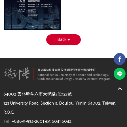
Back +
64002 雲林縣斗六市大學路3段123號
123 University Road, Section 3, Douliou, Yunlin 64002, Taiwan,
R.O.C.
Tel
+886-5-534-2601 ext 6041,6042