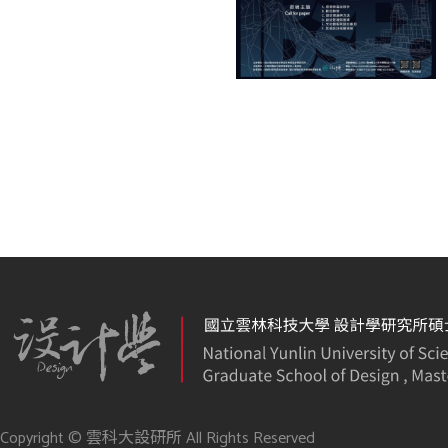
Copyright © 雲科大設研所 All Rights Reserved