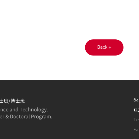
Back +
6
12
Te
Fa