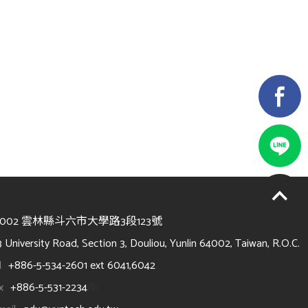
4002 雲林縣斗六市大學路3段123號
3 University Road, Section 3, Douliou, Yunlin 64002, Taiwan, R.O.C.
l
+886-5-534-2601 ext 6041,6042
x
+886-5-531-2234
/li>