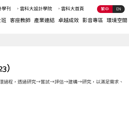
計學刊
雲科⼤設計學院
雲科⼤首頁
繁中
EN
士班
客座教師
產業連結
卓越成效
影音專區
環境空間
23）
的循環過程，透過研究→嘗試→評估→建構→研究，以滿足需求、