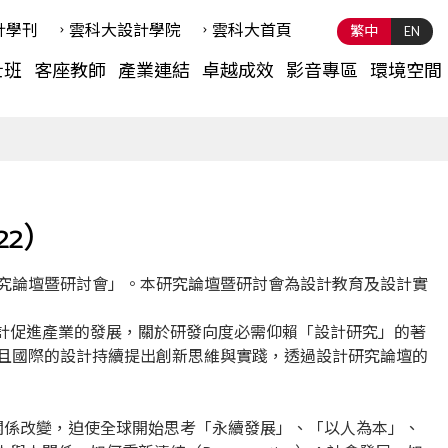
計學刊
雲科⼤設計學院
雲科⼤首頁
繁中
EN
士班
客座教師
產業連結
卓越成效
影音專區
環境空間
22）
究論壇暨研討會」。本研究論壇暨研討會為設計教育及設計實
設計促進產業的發展，關於研發向度必需仰賴「設計研究」的著
且國際的設計持續提出創新思維與實踐，透過設計研究論壇的
動關係改變，迫使全球開始思考「永續發展」、「以人為本」、