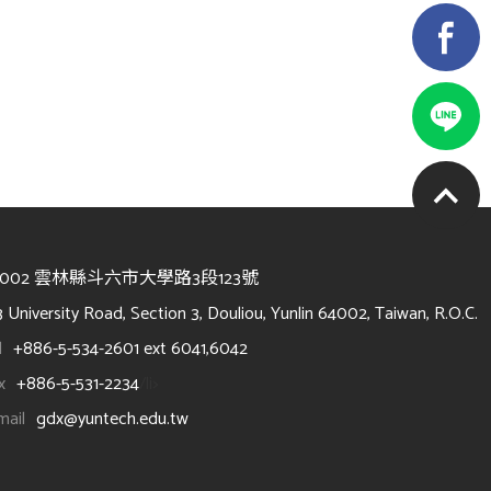
4002 雲林縣斗六市大學路3段123號
3 University Road, Section 3, Douliou, Yunlin 64002, Taiwan, R.O.C.
l
+886-5-534-2601 ext 6041,6042
x
+886-5-531-2234
/li>
mail
gdx@yuntech.edu.tw