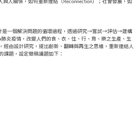
人關係，如何重新連結（Reconnection）；社會發展，如
uilding」。設計是一個解決問題的循環過程，透過研究→嘗試→評估→建構
19肺炎疫情，改變人們的食、衣、住、行、育、樂之生產、生
，經由設計研究，提出創新、翻轉與再生之思維，重新連結人
的課題，設定徵稿議題如下：