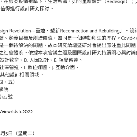
肺炎疫情衝擊下，生活所需，如何重新設計（Redesign）；人與
），皆值得進行設計研究探討。
 Revolution---重連‧塑新Reconnection and Reb
、定義目標及創造價值，如同是一個轉動創生的歷程。Covid-
是一個待解決的問題，故本研究論壇暨研討會提出應注重此問題
之社會體系。依據本次會議主題及國際設計研究持續關心與討論
. 設計教育、D. 人因設計、E. 視覺傳達、
. 社區營造、I. 數位媒體、J. 互動介面、
M. 其他設計相關領域。
期四、五）
學院
23號
m/view/idsfc2022
年4月5日（星期二）