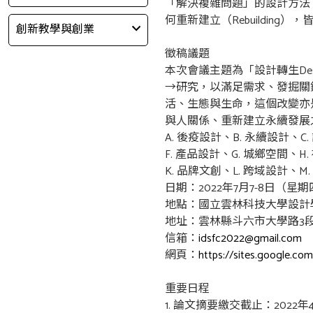
「解決複雜問題」的設計方法，在
何重新建立（Rebuilding
創新教學與創業
徵稿議題
本次會議主題為「設計轉生Design
→研究，以滿足需求、發掘關鍵
活、生態與生命，這個改變亦
與人關係、重新建立永續發展
A. 後疫設計、B. 永續設計、C
F. 產品設計、G. 城鄉空間、H
K. 品牌文創、L. 跨域設計、
日期：2022年7月7-8日（星
地點：國立雲林科技大學設計
地址：雲林縣斗六市大學路3段1
信箱：
idsfc2022@gmail.com
網頁：
https://sites.google.co
重要日程
1. 論文摘要繳交截止：2022