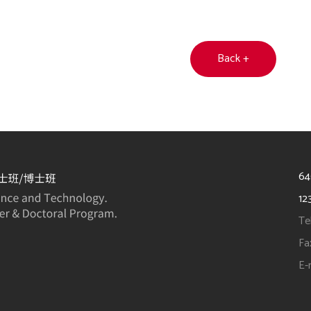
Back +
6
12
Te
Fa
E-