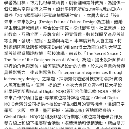
學者為目標，致力扎根學識涵養，創新翻轉設計教育。為提供一
個知識共享與交流之平台，設計學研究所於2019年5月25日(六)
舉辦「2019國際設計研究論壇暨研討會」，本屆大會以「設計
未來。未來設計」(Design Future / Future Design)為主軸，鼓勵
學生關注跨域議題，整合設計研究，從城鄉空間、社區營造、設
計教育、互動介面、品牌文創、視覺傳達、數位媒體至產品設計
等面向，發現、挖掘、互動與再造。 本年度針對大會主題，特
別邀請國際級跨領域專家David Williams博士及國立成功大學工
業設計學系簡瑋麒博士蒞校演講，前者以「The Secret Sauce：
The Role of the Designer in an AI World」為題，提出設計師於AI
界裡的角色與定位，如何能透過設計的力量，於未來產業內發揮
具體影響力，後者則聚焦以「Interpersonal experiences through
technology design」之議題，探索如何透過科技(技術)設計實踐
人際互動體驗。 值得一提的是，本次大會國立雲林科技大學設
計學研究所與Global Digital MOJO簽訂合作備忘錄(MOU)，雙方
未來合作的項目包含: 專業數位設計課程/講座，Global Digital
MOJO台灣分公司提供本校設計學生3個月的實習機會，協調巴塞
羅那，大阪，香港，墨西哥城，浦那(印度) 等地國際參訪，
Global Digital MOJO營利及非營利行業客戶數位設計產學合作及
雙方線上和線下推廣聯合活動，媒體活動和促銷活動。藉由雙方