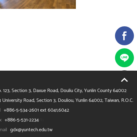
4002 雲林縣斗六市大學路3段123號
. 123, Section 3, Daxue Road, Douliu City, Yunlin County 64002
3 University Road, Section 3, Douliou, Yunlin 64002, Taiwan, R.O.C.
l
+886-5-534-2601 ext 6041,6042
x
+886-5-531-2234
/li>
mail
gdx@yuntech.edu.tw