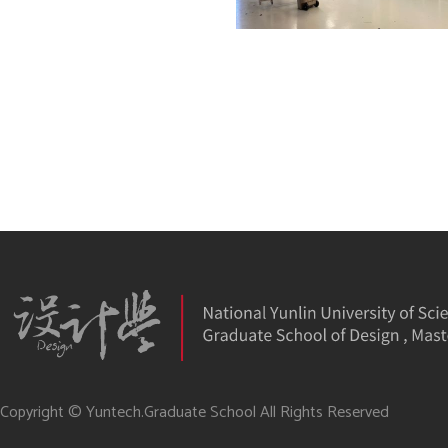
Copyright © Yuntech.Graduate School All Rights Reserved
Copyright © 雲科大設研所 All Rights Reserved